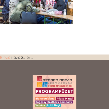
Előző
Galéria
Előző