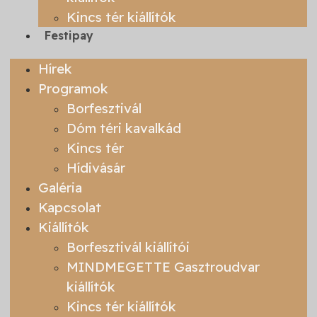
Kincs tér kiállítók
Festipay
Hírek
Programok
Borfesztivál
Dóm téri kavalkád
Kincs tér
Hídivásár
Galéria
Kapcsolat
Kiállítók
Borfesztivál kiállítói
MINDMEGETTE Gasztroudvar
kiállítók
Kincs tér kiállítók