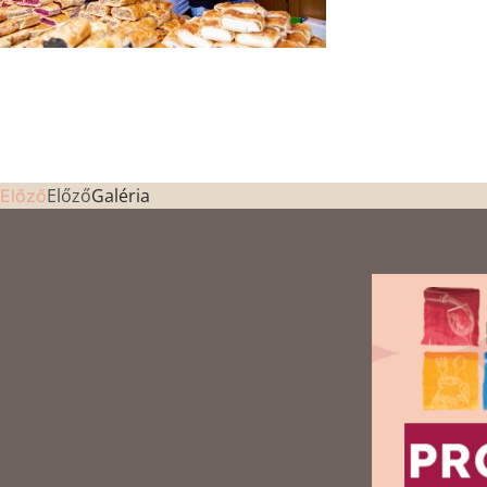
Előző
Galéria
Előző