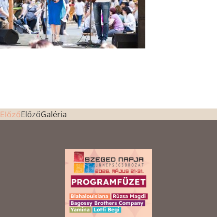
Előző
Galéria
Előző