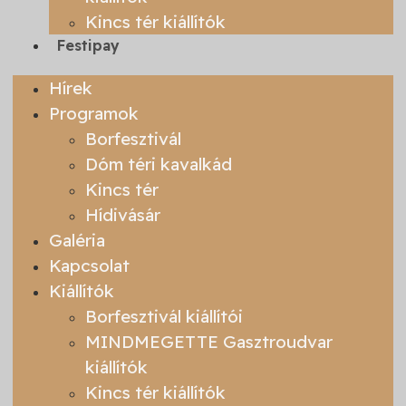
Kincs tér kiállítók
Festipay
Hírek
Programok
Borfesztivál
Dóm téri kavalkád
Kincs tér
Hídivásár
Galéria
Kapcsolat
Kiállítók
Borfesztivál kiállítói
MINDMEGETTE Gasztroudvar
kiállítók
Kincs tér kiállítók