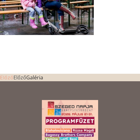
Előző
Galéria
Előző