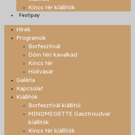
Kincs tér kiállítók
Festipay
Hírek
Programok
Borfesztivál
Dóm téri kavalkád
Kincs tér
Hídivásár
Galéria
Kapcsolat
Kiállítók
Borfesztivál kiállítói
MINDMEGETTE Gasztroudvar
kiállítók
Kincs tér kiállítók