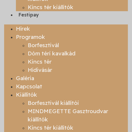
Kincs tér kiállítók
Festipay
Hírek
Programok
Borfesztivál
Dóm téri kavalkád
Kincs tér
Hídivásár
Galéria
Kapcsolat
Kiállítók
Borfesztivál kiállítói
MINDMEGETTE Gasztroudvar
kiállítók
Kincs tér kiállítók