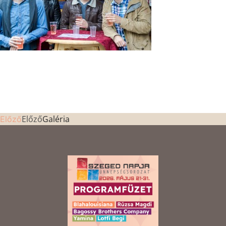
Előző
Galéria
Előző