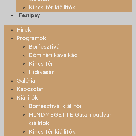
Kincs tér kiállítók
Festipay
Hírek
Programok
Borfesztivál
Dóm téri kavalkád
Kincs tér
Hídivásár
Galéria
Kapcsolat
Kiállítók
Borfesztivál kiállítói
MINDMEGETTE Gasztroudvar
kiállítók
Kincs tér kiállítók