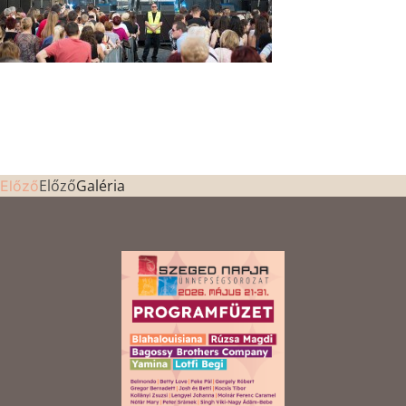
Előző
Galéria
Előző