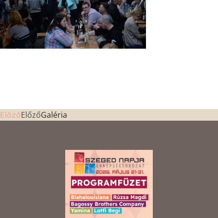
Előző
Galéria
Előző