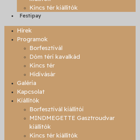
Kincs tér kiállítók
Festipay
Hírek
Programok
Borfesztivál
Dóm téri kavalkád
Kincs tér
Hídivásár
Galéria
Kapcsolat
Kiállítók
Borfesztivál kiállítói
MINDMEGETTE Gasztroudvar
kiállítók
Kincs tér kiállítók