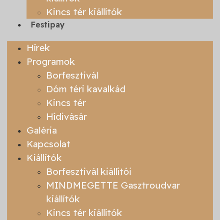
Kincs tér kiállítók
Festipay
Hírek
Programok
Borfesztivál
Dóm téri kavalkád
Kincs tér
Hídivásár
Galéria
Kapcsolat
Kiállítók
Borfesztivál kiállítói
MINDMEGETTE Gasztroudvar
kiállítók
Kincs tér kiállítók