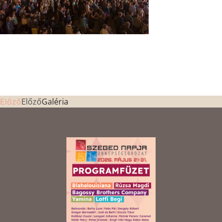
Előző
Galéria
Előző