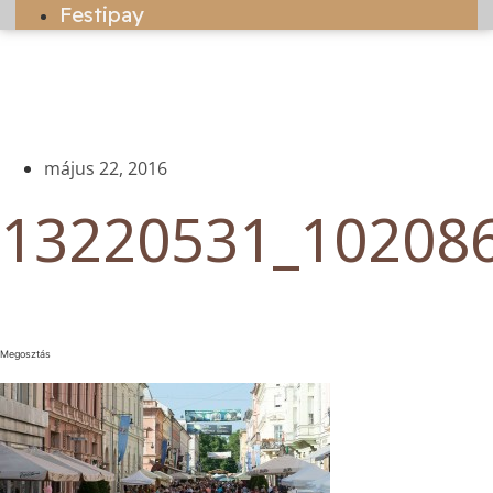
Festipay
május 22, 2016
13220531_10208
Megosztás