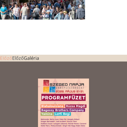
Előző
Galéria
Előző