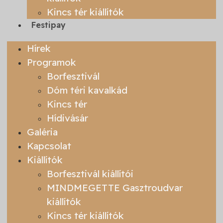
Kincs tér kiállítók
Festipay
Hírek
Programok
Borfesztivál
Dóm téri kavalkád
Kincs tér
Hídivásár
Galéria
Kapcsolat
Kiállítók
Borfesztivál kiállítói
MINDMEGETTE Gasztroudvar
kiállítók
Kincs tér kiállítók