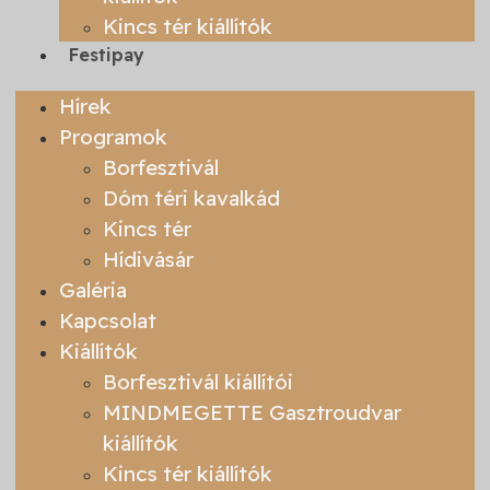
Kincs tér kiállítók
Festipay
Hírek
Programok
Borfesztivál
Dóm téri kavalkád
Kincs tér
Hídivásár
Galéria
Kapcsolat
Kiállítók
Borfesztivál kiállítói
MINDMEGETTE Gasztroudvar
kiállítók
Kincs tér kiállítók