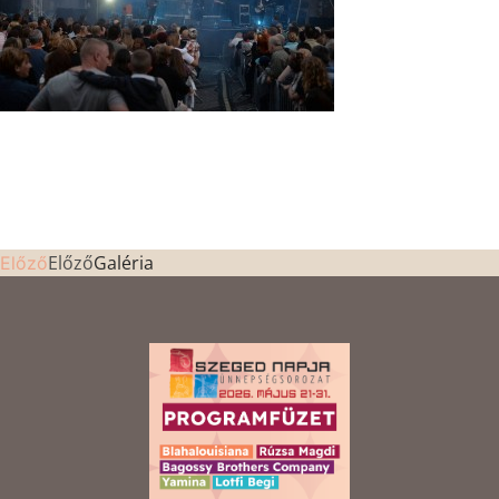
Előző
Galéria
Előző