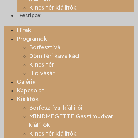
Kincs tér kiállítók
Festipay
Hírek
Programok
Borfesztivál
Dóm téri kavalkád
Kincs tér
Hídivásár
Galéria
Kapcsolat
Kiállítók
Borfesztivál kiállítói
MINDMEGETTE Gasztroudvar
kiállítók
Kincs tér kiállítók