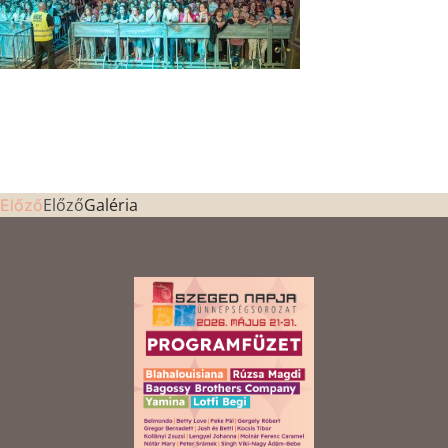
Előző
Galéria
Előző