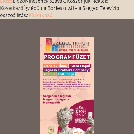
Előző
Nincsenek szavak. Köszönjük Nektek!
Előző
Következő
Így épült a Borfesztivál – a Szeged Televízió
összeállítása
Következő