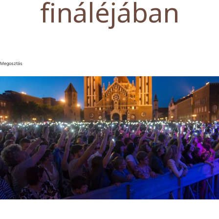
fináléjában
Megosztás