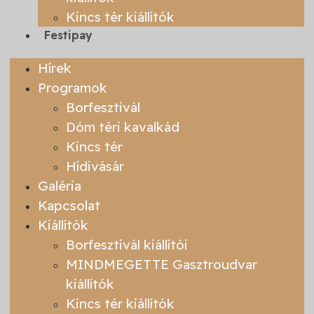
Kincs tér kiállítók
Festipay
Hírek
Programok
Borfesztivál
Dóm téri kavalkád
Kincs tér
Hídivásár
Galéria
Kapcsolat
Kiállítók
Borfesztivál kiállítói
MINDMEGETTE Gasztroudvar
kiállítók
Kincs tér kiállítók