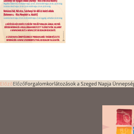
Előző
Forgalomkorlátozások a Szeged Napja Ünnepsé
Előző