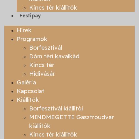
Kincs tér kiállítók
Festipay
Hírek
Programok
Borfesztivál
Dóm téri kavalkád
Kincs tér
Hídivásár
Galéria
Kapcsolat
Kiállítók
Borfesztivál kiállítói
MINDMEGETTE Gasztroudvar
kiállítók
Kincs tér kiállítók