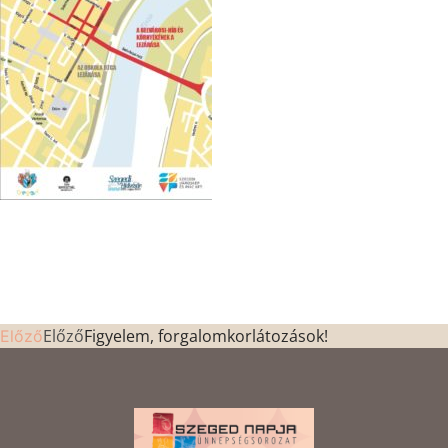
Előző
Figyelem, forgalomkorlátozások!
Előző