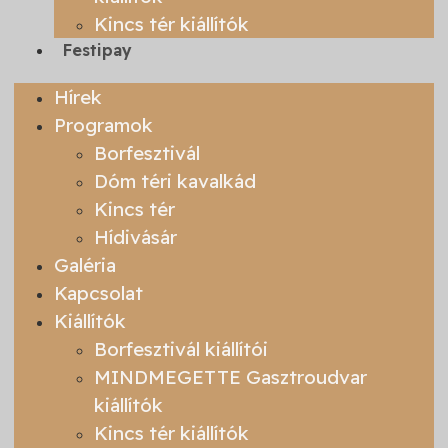
Kincs tér kiállítók
Festipay
Hírek
Programok
Borfesztivál
Dóm téri kavalkád
Kincs tér
Hídivásár
Galéria
Kapcsolat
Kiállítók
Borfesztivál kiállítói
MINDMEGETTE Gasztroudvar
kiállítók
Kincs tér kiállítók