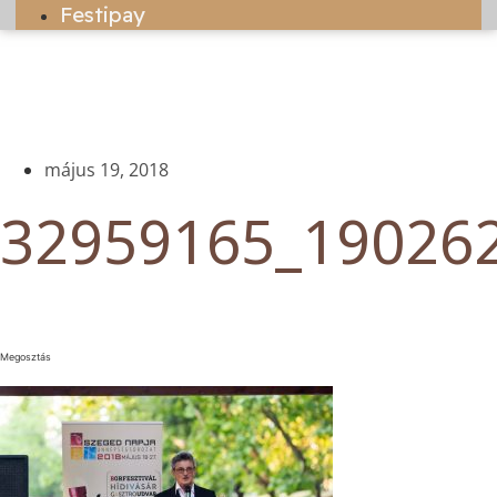
Festipay
május 19, 2018
32959165_19026
Megosztás