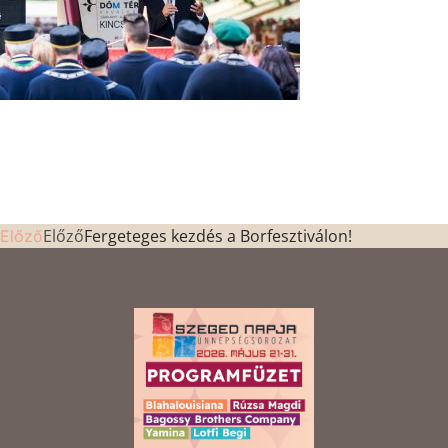
Előző
Fergeteges kezdés a Borfesztiválon!
Előző