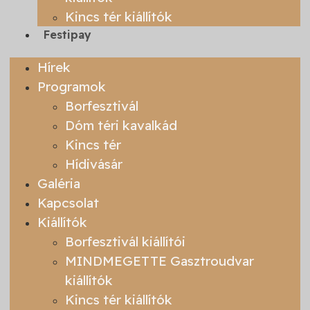
Kincs tér kiállítók
Festipay
Hírek
Programok
Borfesztivál
Dóm téri kavalkád
Kincs tér
Hídivásár
Galéria
Kapcsolat
Kiállítók
Borfesztivál kiállítói
MINDMEGETTE Gasztroudvar
kiállítók
Kincs tér kiállítók