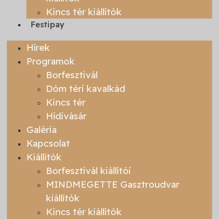
Kincs tér kiállítók
Festipay
Hírek
Programok
Borfesztivál
Dóm téri kavalkád
Kincs tér
Hídivásár
Galéria
Kapcsolat
Kiállítók
Borfesztivál kiállítói
MINDMEGETTE Gasztroudvar
kiállítók
Kincs tér kiállítók