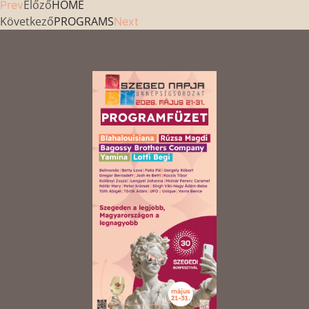
Előző
HOME
Prev
Következő
PROGRAMS
Next