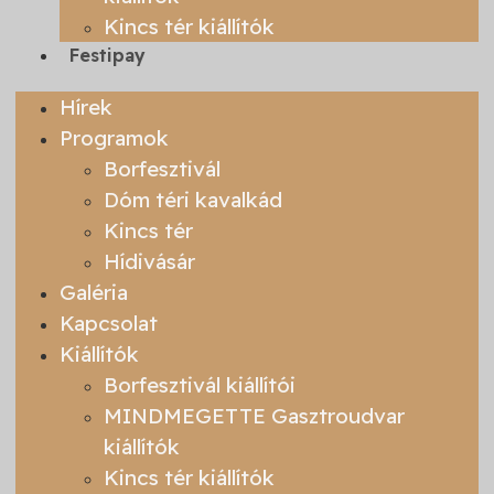
Kincs tér kiállítók
Festipay
Hírek
Programok
Borfesztivál
Dóm téri kavalkád
Kincs tér
Hídivásár
Galéria
Kapcsolat
Kiállítók
Borfesztivál kiállítói
MINDMEGETTE Gasztroudvar
kiállítók
Kincs tér kiállítók