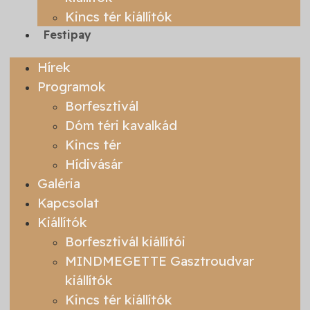
Kincs tér kiállítók
Festipay
Hírek
Programok
Borfesztivál
Dóm téri kavalkád
Kincs tér
Hídivásár
Galéria
Kapcsolat
Kiállítók
Borfesztivál kiállítói
MINDMEGETTE Gasztroudvar
kiállítók
Kincs tér kiállítók