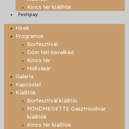
Kincs tér kiállítók
Festipay
Hírek
Programok
Borfesztivál
Dóm téri kavalkád
Kincs tér
Hídivásár
Galéria
Kapcsolat
Kiállítók
Borfesztivál kiállítói
MINDMEGETTE Gasztroudvar
kiállítók
Kincs tér kiállítók