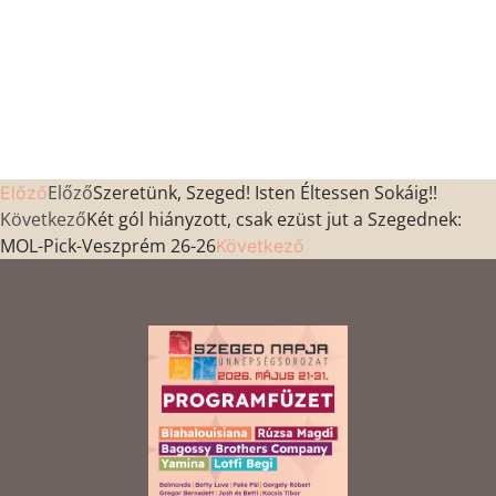
Előző
Szeretünk, Szeged! Isten Éltessen Sokáig!!
Előző
Következő
Két gól hiányzott, csak ezüst jut a Szegednek:
MOL-Pick-Veszprém 26-26
Következő