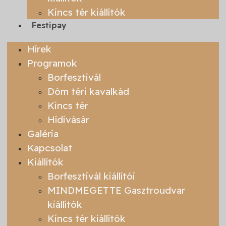
Kincs tér kiállítók
Festipay
Hírek
Programok
Borfesztivál
Dóm téri kavalkád
Kincs tér
Hídivásár
Galéria
Kapcsolat
Kiállítók
Borfesztivál kiállítói
MINDMEGETTE Gasztroudvar
kiállítók
Kincs tér kiállítók