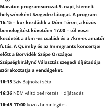
Maraton programsorozat 9. napi, kiemelt
helyszíneként Szegedre látogat. A program
16:15 – kor kezdődik a Dóm Téren, a közös
bemelegítést követően 17:00 – tól veszi
kezdetét a 3km -es családi és a 7km-es amatőr
futás. A Quimby és az Immigrants koncertjei
előtt a Borvidék Szépe Országos
Szépségkirálynő Választás szegedi díjátadója
szórakoztatja a vendégeket.
16:15
Szív Bajnokai séta
16:36
NBM váltó beérkezés + díjátadás
16:45-17:00
közös bemelegítés