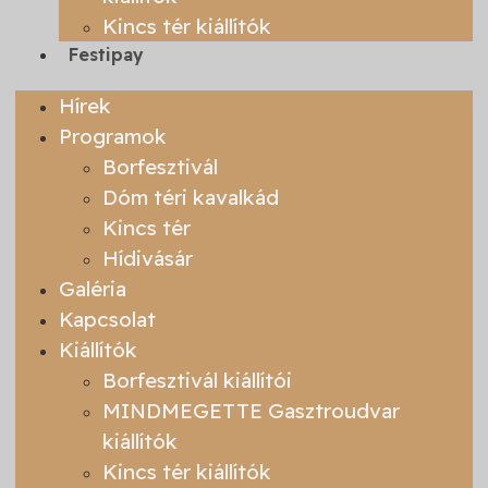
Kincs tér kiállítók
Festipay
Hírek
Programok
Borfesztivál
Dóm téri kavalkád
Kincs tér
Hídivásár
Galéria
Kapcsolat
Kiállítók
Borfesztivál kiállítói
MINDMEGETTE Gasztroudvar
kiállítók
Kincs tér kiállítók