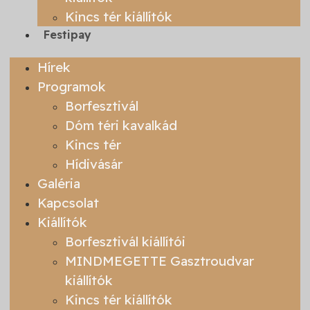
Kincs tér kiállítók
Festipay
Hírek
Programok
Borfesztivál
Dóm téri kavalkád
Kincs tér
Hídivásár
Galéria
Kapcsolat
Kiállítók
Borfesztivál kiállítói
MINDMEGETTE Gasztroudvar
kiállítók
Kincs tér kiállítók