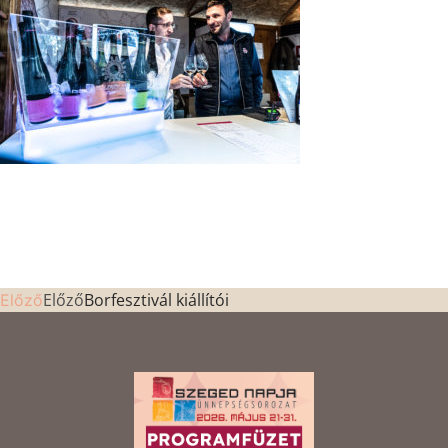
Előző
Borfesztivál kiállítói
Előző