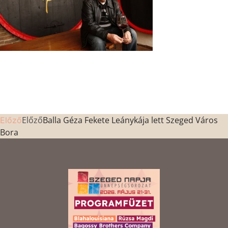
Előző
Balla Géza Fekete Leánykája lett Szeged Város
Előző
Bora