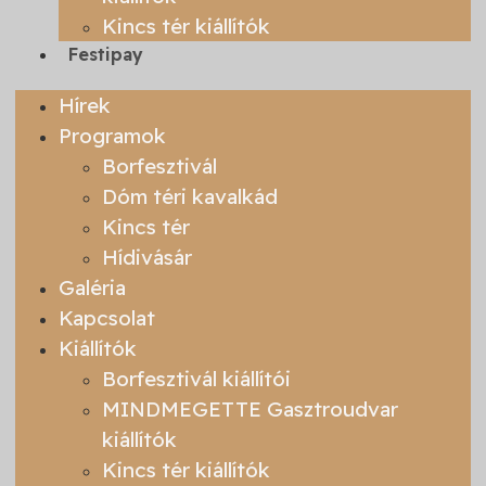
Kincs tér kiállítók
Festipay
Hírek
Programok
Borfesztivál
Dóm téri kavalkád
Kincs tér
Hídivásár
Galéria
Kapcsolat
Kiállítók
Borfesztivál kiállítói
MINDMEGETTE Gasztroudvar
kiállítók
Kincs tér kiállítók