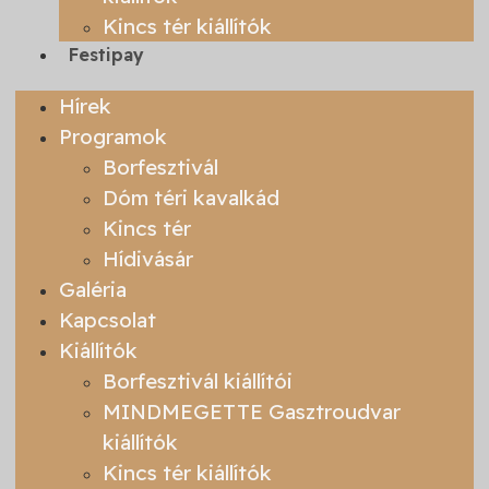
Kincs tér kiállítók
Festipay
Hírek
Programok
Borfesztivál
Dóm téri kavalkád
Kincs tér
Hídivásár
Galéria
Kapcsolat
Kiállítók
Borfesztivál kiállítói
MINDMEGETTE Gasztroudvar
kiállítók
Kincs tér kiállítók