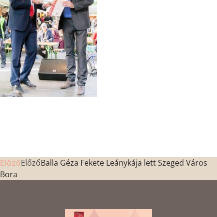
Előző
Balla Géza Fekete Leánykája lett Szeged Város
Előző
Bora