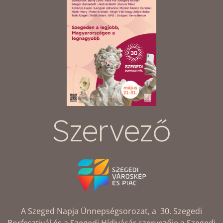
Szervező
A Szeged Napja Ünnepségsorozat, a 30. Szegedi
Borfesztivál és a Szegedi Hídivásár szervezője a Szegedi