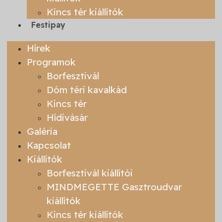
Kincs tér kiállítók
Festipay
Hírek
Programok
Borfesztivál
Dóm téri kavalkád
Kincs tér
Hídivásár
Galéria
Kapcsolat
Kiállítók
Borfesztivál kiállítói
MINDMEGETTE Gasztroudvar
kiállítók
Kincs tér kiállítók