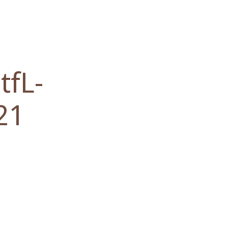
tfL-
21