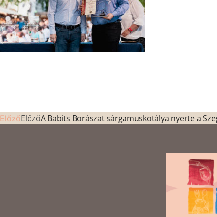
Előző
A Babits Borászat sárgamuskotálya nyerte a Szege
Előző