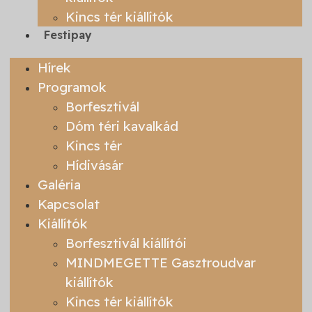
Kincs tér kiállítók
Festipay
Hírek
Programok
Borfesztivál
Dóm téri kavalkád
Kincs tér
Hídivásár
Galéria
Kapcsolat
Kiállítók
Borfesztivál kiállítói
MINDMEGETTE Gasztroudvar
kiállítók
Kincs tér kiállítók