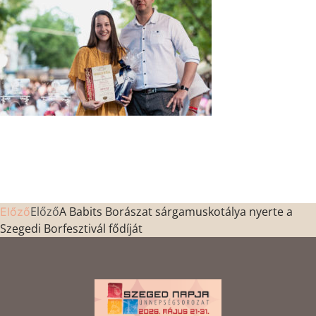
Előző
A Babits Borászat sárgamuskotálya nyerte a
Előző
Szegedi Borfesztivál fődíját