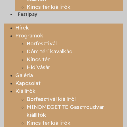
Kincs tér kiállítók
Festipay
Hírek
Programok
Borfesztivál
Dóm téri kavalkád
Kincs tér
Hídivásár
Galéria
Kapcsolat
Kiállítók
Borfesztivál kiállítói
MINDMEGETTE Gasztroudvar
kiállítók
Kincs tér kiállítók