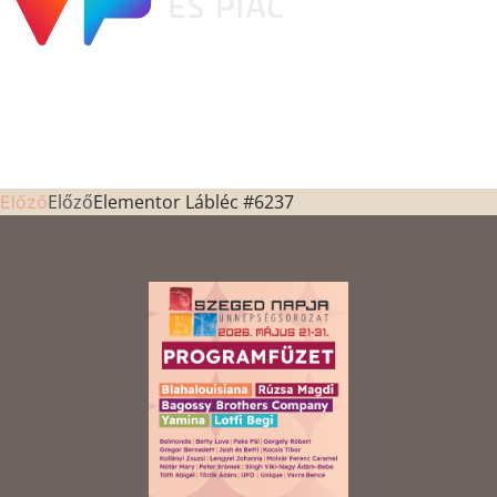
Előző
Elementor Lábléc #6237
Előző