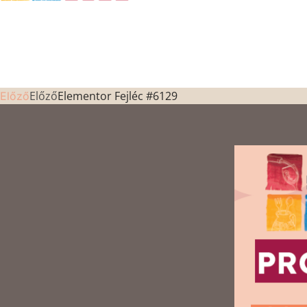
Előző
Elementor Fejléc #6129
Előző