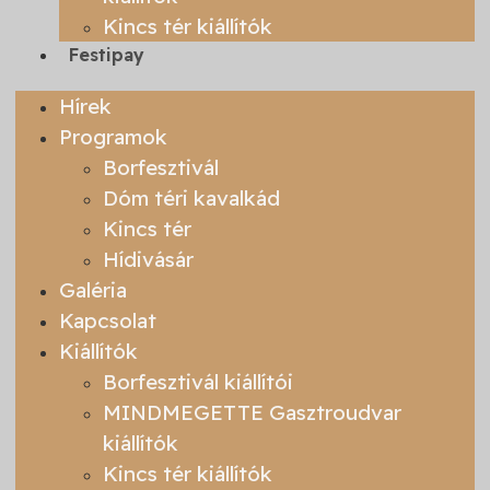
Kincs tér kiállítók
Festipay
Hírek
Programok
Borfesztivál
Dóm téri kavalkád
Kincs tér
Hídivásár
Galéria
Kapcsolat
Kiállítók
Borfesztivál kiállítói
MINDMEGETTE Gasztroudvar
kiállítók
Kincs tér kiállítók