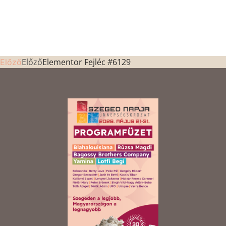
Előző
Elementor Fejléc #6129
Előző